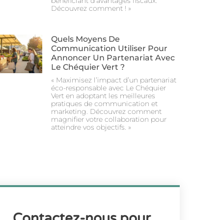
bénéficiant d’avantages fiscaux.
Découvrez comment ! »
Quels Moyens De
Communication Utiliser Pour
Annoncer Un Partenariat Avec
Le Chéquier Vert ?
« Maximisez l’impact d’un partenariat
éco-responsable avec Le Chéquier
Vert en adoptant les meilleures
pratiques de communication et
marketing. Découvrez comment
magnifier votre collaboration pour
atteindre vos objectifs. »
Contactez-nous pour