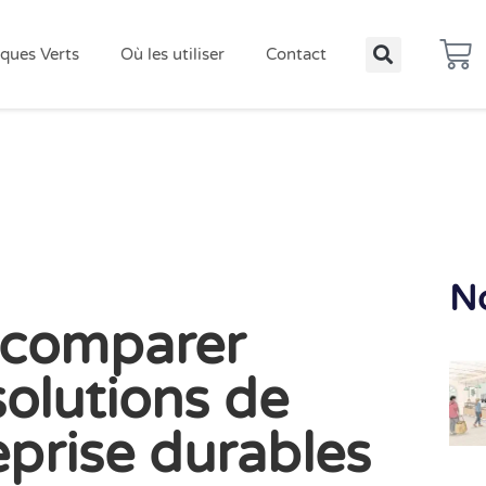
ques Verts
Où les utiliser
Contact
No
comparer
solutions de
eprise durables