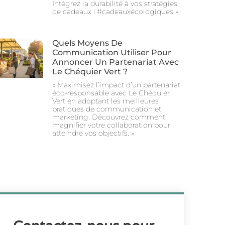
Intégrez la durabilité à vos stratégies
de cadeaux ! #cadeauxécologiques »
Quels Moyens De
Communication Utiliser Pour
Annoncer Un Partenariat Avec
Le Chéquier Vert ?
« Maximisez l’impact d’un partenariat
éco-responsable avec Le Chéquier
Vert en adoptant les meilleures
pratiques de communication et
marketing. Découvrez comment
magnifier votre collaboration pour
atteindre vos objectifs. »